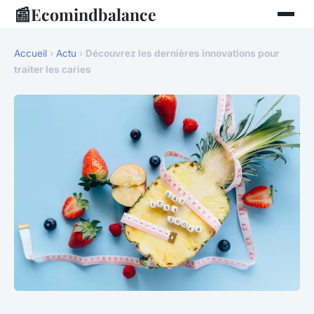
📰
Ecomindbalance
Accueil
›
Actu
›
Découvrez les dernières innovations pour
traiter les caries