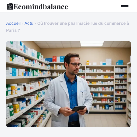
📰
Ecomindbalance
Accueil
›
Actu
›
Où trouver une pharmacie rue du commerce à
Paris ?