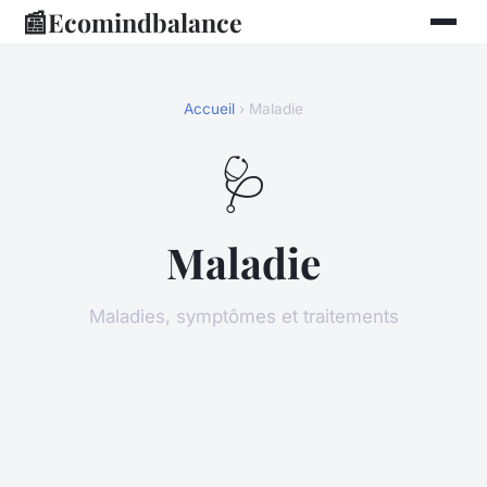
📰
Ecomindbalance
Accueil
› Maladie
🩺
Maladie
Maladies, symptômes et traitements